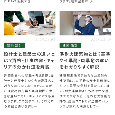
において無視でき…
ります。建築空間は、人…
2025.06.09
2025.06.15
建築 設計
建築 設計
設計士と建築士の違いと
準耐火建築物とは？基準
は？資格・仕事内容・キャ
やイ準耐・ロ準耐の違い
リアの分かれ道を解説
をわかりやすく解説
建築業界への就職を考える際、設
建築基準法で定められた準耐火
計士と建築士という似た職種名に
建築物は、火災時の安全性確保に
迷う方は少なくありません。両者
おいて重要な役割を果たしていま
には資格の有無や業務範囲に大
す。耐火建築物よりも緩やかな基
きな違いがあり、キャリアパスも異
準でありながら一定の防火性能を
なります。この記事では、それぞれ
持ち、建築コストと安全性のバラ
の特徴と違いを詳し…
ンスが取れた構造として…