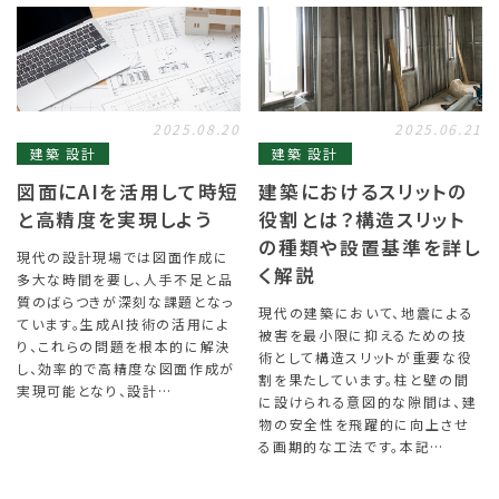
2025.08.20
2025.06.21
建築 設計
建築 設計
図面にAIを活用して時短
建築におけるスリットの
と高精度を実現しよう
役割とは？構造スリット
の種類や設置基準を詳し
現代の設計現場では図面作成に
く解説
多大な時間を要し、人手不足と品
質のばらつきが深刻な課題となっ
現代の建築において、地震による
ています。生成AI技術の活用によ
被害を最小限に抑えるための技
り、これらの問題を根本的に解決
術として構造スリットが重要な役
し、効率的で高精度な図面作成が
割を果たしています。柱と壁の間
実現可能となり、設計…
に設けられる意図的な隙間は、建
物の安全性を飛躍的に向上させ
る画期的な工法です。本記…