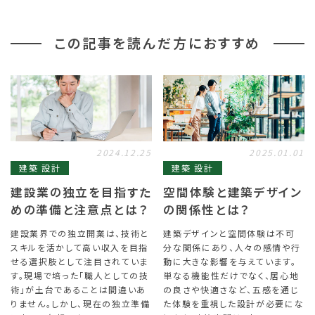
この記事を読んだ方におすすめ
2024.12.25
2025.01.01
建築 設計
建築 設計
建設業の独立を目指すた
空間体験と建築デザイン
めの準備と注意点とは？
の関係性とは？
建設業界での独立開業は、技術と
建築デザインと空間体験は不可
スキルを活かして高い収入を目指
分な関係にあり、人々の感情や行
せる選択肢として注目されていま
動に大きな影響を与えています。
す。現場で培った「職人としての技
単なる機能性だけでなく、居心地
術」が土台であることは間違いあ
の良さや快適さなど、五感を通じ
りません。しかし、現在の独立準備
た体験を重視した設計が必要にな