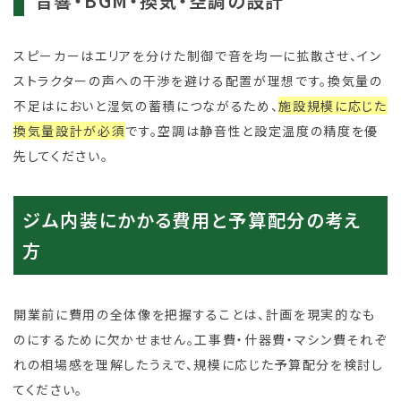
音響・BGM・換気・空調の設計
スピーカーはエリアを分けた制御で音を均一に拡散させ、イン
ストラクターの声への干渉を避ける配置が理想です。換気量の
不足はにおいと湿気の蓄積につながるため、
施設規模に応じた
換気量設計が必須
です。空調は静音性と設定温度の精度を優
先してください。
ジム内装にかかる費用と予算配分の考え
方
開業前に費用の全体像を把握することは、計画を現実的なも
のにするために欠かせません。工事費・什器費・マシン費それぞ
れの相場感を理解したうえで、規模に応じた予算配分を検討し
てください。