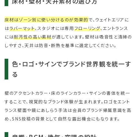
床材・壁材・天井素材の選び方
床材はゾーン別に使い分けるのが効果的
で、ウェイトエリアに
は
ラバーマット
、スタジオには専用
フローリング
、エントランス
には
耐汚性の高い素材
が適しています。壁材は吸音性と清掃の
しやすさ、天井は防音・断熱を基準に選定してください。
色・ロゴ・サインでブランド世界観を統一す
る
壁のアクセントカラー・床のラインカラー・サインの書体を統一
することで、視覚的なブランド体験が生まれます。ロゴをエント
ランス壁面や鏡にあしらう手法は会員のブランド帰属意識を高
め、SNS投稿の背景として自然な露出機会にもなります。