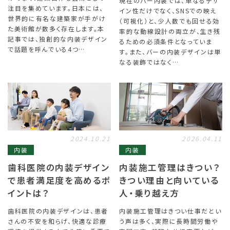
現在のバー内装では、単なるデザ
注目を集めています。日本には、
イン性だけでなく、SNSでの映え
世界的に有名な建築家が手がけ
（可視化）と、少人数でも回せる効
た美術館が数多く存在します。本
率的な動線設計の両立が、生き残
記事では、独創的な内装デザイン
るための必須条件となっていま
で話題を呼んでいる4つ…
す。また、バーの内装デザインは単
なる装飾ではなく…
2024.10.21
2026.04.11
内装
内装
歯科医院の内装デザイン
内装施工管理はきつい？
で患者満足度を高めるポ
きつい理由と向いている
イントは？
人・乗り越え方
歯科医院の内装デザインは、患者
内装施工管理はきつい仕事だとい
さんの不安を和らげ、快適な診療
う声は多く、実際に長時間労働や