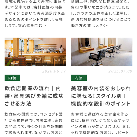
環境を提供する上で非常に重要で
夜間工事、頻繁な仕様変更など、
す。本記事では、歯科医院の内装
負担の重い局面が続きます。ただ
デザインにおいて患者満足度を高
し、きつさの正体を正しく理解し、
めるためのポイントを詳しく解説
適切な対処法を身につけることで
します。安心感を生む…
働き方の質は大きく…
2026.06.17
2025.07.09
内装
内装
飲食店開業の流れ｜内
美容室の内装をおしゃれ
装・家具選びを軸に成功
に魅せる！スタイル別＋
させる方法
機能的な設計のポイント
飲食店の開業では、コンセプト設
お客様に選ばれる美容室を作る
計から物件選び、内装工事、家具
には、技術力だけでなく空間デザ
の発注まで、多くの判断を短期間
インの魅力が欠かせません。おし
で求められます。なかでも内装と
ゃれで機能的な内装は、リピート