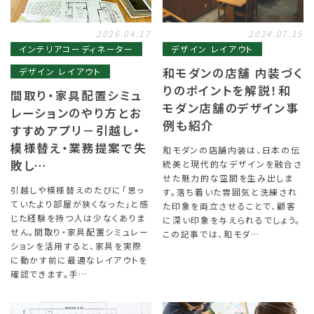
2026.04.17
2024.07.15
インテリアコーディネーター
デザイン レイアウト
和モダンの店舗 内装づく
デザイン レイアウト
りのポイントを解説！和
間取り・家具配置シミュ
モダン店舗のデザイン事
レーションのやり方とお
例も紹介
すすめアプリ－引越し・
模様替え・業務提案で失
和モダンの店舗内装は、日本の伝
敗し…
統美と現代的なデザインを融合さ
せた魅力的な空間を生み出しま
引越しや模様替えのたびに「思っ
す。落ち着いた雰囲気と洗練され
ていたより部屋が狭くなった」と感
た印象を両立させることで、顧客
じた経験を持つ人は少なくありま
に深い印象を与えられるでしょう。
せん。間取り・家具配置シミュレー
この記事では、和モダ…
ションを活用すると、家具を実際
に動かす前に最適なレイアウトを
確認できます。手…