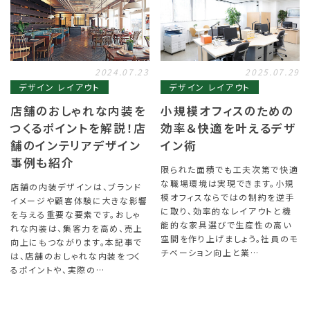
2024.07.23
2025.07.29
デザイン レイアウト
デザイン レイアウト
店舗のおしゃれな内装を
小規模オフィスのための
つくるポイントを解説！店
効率＆快適を叶えるデザ
舗のインテリアデザイン
イン術
事例も紹介
限られた面積でも工夫次第で快適
な職場環境は実現できます。小規
店舗の内装デザインは、ブランド
模オフィスならではの制約を逆手
イメージや顧客体験に大きな影響
に取り、効率的なレイアウトと機
を与える重要な要素です。おしゃ
能的な家具選びで生産性の高い
れな内装は、集客力を高め、売上
空間を作り上げましょう。社員のモ
向上にもつながります。本記事で
チベーション向上と業…
は、店舗のおしゃれな内装をつく
るポイントや、実際の…