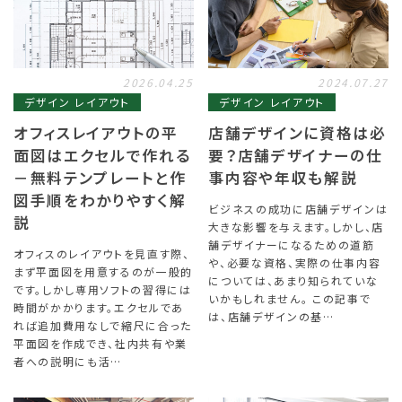
2026.04.25
2024.07.27
デザイン レイアウト
デザイン レイアウト
オフィスレイアウトの平
店舗デザインに資格は必
面図はエクセルで作れる
要？店舗デザイナーの仕
－無料テンプレートと作
事内容や年収も解説
図手順をわかりやすく解
ビジネスの成功に店舗デザインは
説
大きな影響を与えます。しかし、店
舗デザイナーになるための道筋
オフィスのレイアウトを見直す際、
や、必要な資格、実際の仕事内容
まず平面図を用意するのが一般的
については、あまり知られていな
です。しかし専用ソフトの習得には
いかもしれません。 この記事で
時間がかかります。エクセルであ
は、店舗デザインの基…
れば追加費用なしで縮尺に合った
平面図を作成でき、社内共有や業
者への説明にも活…