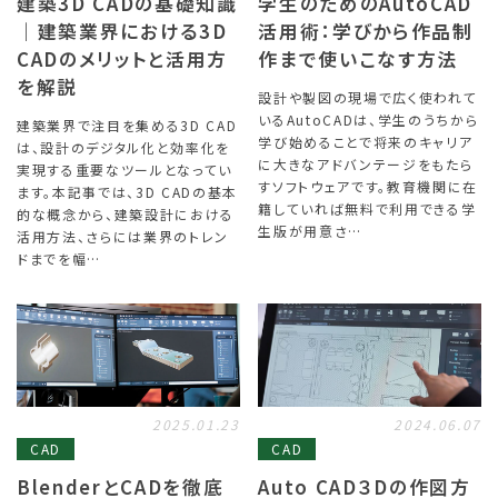
建築3D CADの基礎知識
学生のためのAutoCAD
｜建築業界における3D
活用術：学びから作品制
CADのメリットと活用方
作まで使いこなす方法
を解説
設計や製図の現場で広く使われて
いるAutoCADは、学生のうちから
建築業界で注目を集める3D CAD
学び始めることで将来のキャリア
は、設計のデジタル化と効率化を
に大きなアドバンテージをもたら
実現する重要なツールとなってい
すソフトウェアです。教育機関に在
ます。本記事では、3D CADの基本
籍していれば無料で利用できる学
的な概念から、建築設計における
生版が用意さ…
活用方法、さらには業界のトレン
ドまでを幅…
2025.01.23
2024.06.07
CAD
CAD
BlenderとCADを徹底
Auto CAD３Dの作図方