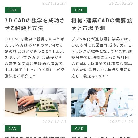
2024.12.17
2025.02.25
CAD
CAD
3D CADの独学を成功さ
機械・建築CADの需要拡
せる秘訣と方法
大と市場予測
3D CADを独学で習得したいと考
デジタル化が進む設計業界では、
えている方は多いものの、何から
CADを使った図面作成や3次元モ
始めれば良いか迷うことでしょう。
デリングが標準となっています。建
スキルアップのカギは、基礎から
築分野では法規に沿った設計図
の着実な学習と実践的な演習で
の作成に、製造業では精密な部品
す。独学でもしっかりと身につく勉
の設計に活用され、業界や用途に
強法をご紹介し…
応じて最適なCAD…
2024.10.03
2025.11.25
CAD
CAD