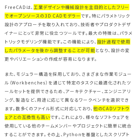
FreeCADは、
工業デザインや機械設計を主目的としたフリー
でオープンソースの3D CADモデラー
です。特にパラメトリック
設計のアプローチを取り入れており、技術者やプロダクトデザ
イナーにとって非常に役立つツールです。最大の特徴は、パラメ
トリックモデリング機能です。この機能により、
設計過程で使用
したパラメータを後から調整することが可能
となり、設計の変
更やバリエーションの作成が容易になります。
また、モジュラー構造を採用しており、さまざまな作業モジュー
ル（Workbenches）を通じて特定のタスクに最適化されたツ
ールセットを提供できるため、アーキテクチャー、エンジニアリ
ング、製造など、用途に応じて異なるワークベンチを選択でき
ます。数多くのファイル形式に対応しており、
他のCADソフトウ
ェアとの互換性も高い
です。これにより、様々なソフトウェアを
使用している他のチームメンバーやプロジェクトに簡単に統合
することができます。その上、Pythonを基盤としたスクリプト