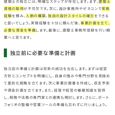
建築士の独立には、明確なステップが存在します。まず、
建築士
資格の取得
が不可欠です。次に、設計事務所やゼネコンで
実務
経験
を積み、
人脈の構築
、
独自の設計スタイルの確立
をできる
と良いでしょう。実務経験を十分に積んだ後、
事業計画を立て、
必要な資金を準備
します。最後に、建築士事務所登録を行い開
業へと至ります。
独立前に必要な準備と計画
独立前の準備と計画は将来の成功を左右します。まずは経営
方針とコンセプトを明確にし、自身の強みや専門分野を見極め
て差別化戦略を立てます。次に事業計画書を作成し、収支予測
や資金計画を立てます。また、経理や経営の基礎知識を習得
し、税務や法務の専門家との連携も検討します。さらに、ポート
フォリオの整備や営業ツールの準備も忘れずに行いましょう。