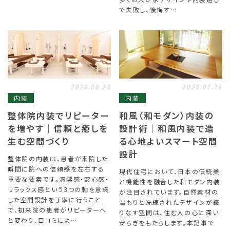
で失敗し、後悔す…
2026.06.23
2025.07.21
内装
内装
整体院内装でリピーター
和風（和モダン）内装の
を増やす｜信頼と癒しを
設計術｜和風内装で造
生む空間づくり
る心地よいスマート空間
設計
整体院の内装は、患者が来院した
瞬間に院への信頼感を左右する
現代住宅において、日本の伝統美
重要な要素です。清潔感・安心感・
と機能性を融合した和モダン内装
リラックス感という3つの軸を意識
が注目されています。自然素材の
した空間設計を丁寧に行うこと
温もりと洗練されたデザインが織
で、初来院の患者がリピーターへ
りなす空間は、住む人の心に深い
と変わり、口コミによ…
安らぎをもたらします。本記事で