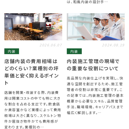
は、和風内装の設計手…
2026.06.07
2024.08.19
内装
内装
店舗内装の費用相場は
内装施工管理の現場で
どのくらい？業種別の坪
の重要な役割について
単価と安く抑えるポイン
高品質な内装仕上げを実現し、快
ト
適な空間を創出するため、施工管
理者の役割は非常に重要です。こ
店舗を開業・改装する際、内装費
の記事では、内装施工管理の基本
用は開業コストの中でも特に大き
概要から必要なスキル、品質管理
な割合を占める支出です。飲食店
手法、職場環境、キャリアパスまで
か美容室かなど業種によって費用
幅広く解説します。…
相場は大きく異なり、スケルトン物
件か居抜き物件かでも費用感が
変わります。業種別の…