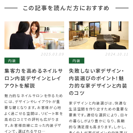
この記事を読んだ方におすすめ
2025.03.09
2024.10.11
内装
内装
集客力を高めるネイルサ
失敗しない家デザイン・
ロン内装デザインとレイ
内装選びのポイント！魅
アウトを解説
力的な家デザインと内装
のコツ
魅力的なネイルサロンを作るため
には、デザインやレイアウトが重
家デザインと内装選びは、快適な
要な鍵となります。お客様が心地
生活空間を作り出すための重要な
よく過ごせる空間は、リピート率を
要素です。適切な選択により、日々
高め口コミでの評判も広がりま
の暮らしがより豊かになり、長期
す。お客様目線に立った内装デザ
的な満足度も高まります。しかし、
インで、選ばれるサロ…
多くの人が家デザインや内装選び